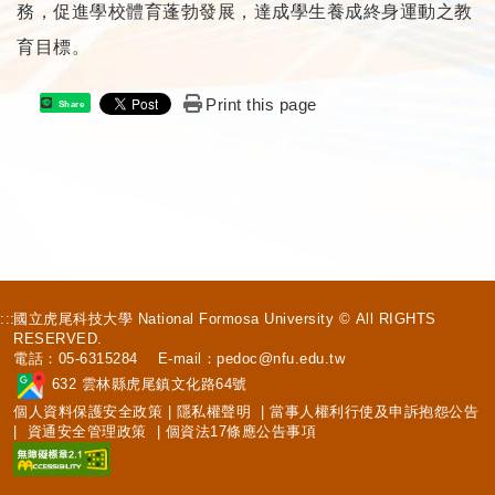
務，促進學校體育蓬勃發展，達成學生養成終身運動之教
育目標。
Print this page
Share
:::
國立虎尾科技大學 National Formosa University © All RIGHTS
RESERVED.
電話：05-6315284 E-mail：
pedoc@nfu.edu.tw
632 雲林縣虎尾鎮文化路64號
個人資料保護安全政策
|
隱私權聲明
|
當事人權利行使及申訴抱怨公告
|
資通安全管理政策
|
個資法17條應公告事項