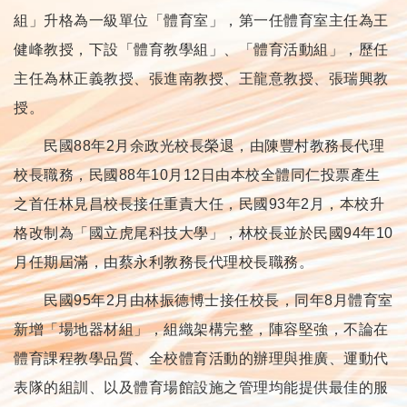
組」升格為一級單位「體育室」，第一任體育室主任為王
健峰教授，下設「體育教學組」、「體育活動組」，歷任
主任為林正義教授、張進南教授、王龍意教授、張瑞興教
授。
民國88年2月余政光校長榮退，由陳豐村教務長代理
校長職務，民國88年10月12日由本校全體同仁投票產生
之首任林見昌校長接任重責大任，民國93年2月，本校升
格改制為「國立虎尾科技大學」，林校長並於民國94年10
月任期屆滿，由蔡永利教務長代理校長職務。
民國95年2月由林振德博士接任校長，同年8月體育室
新增「場地器材組」，組織架構完整，陣容堅強，不論在
體育課程教學品質、全校體育活動的辦理與推廣、運動代
表隊的組訓、以及體育場館設施之管理均能提供最佳的服