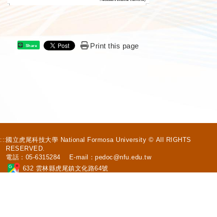
Print this page
Share
:::
國立虎尾科技大學 National Formosa University © All RIGHTS
RESERVED.
電話：05-6315284 E-mail：
pedoc@nfu.edu.tw
632 雲林縣虎尾鎮文化路64號
個人資料保護安全政策
|
隱私權聲明
|
當事人權利行使及申訴抱怨公告
|
資通安全管理政策
|
個資法17條應公告事項