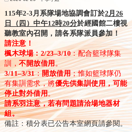
115
年2-3月系隊場地協調會訂於
2月26
日（四）中午12時20分
於經國館二樓視
聽教室內召開，請各系隊派員參加！
請注意！
楓木球場：
2/23–3/10
：配合籃球隊集
訓，
不開放借用
。
3/11–3/31
：
開放借用
；惟如籃球隊仍
有集訓需求，將
優先供集訓使用，可能
停止對外借用
。
請系羽注意，若有問題請洽場地器材
組。
備註：積分表已公告本室網頁請參閱。