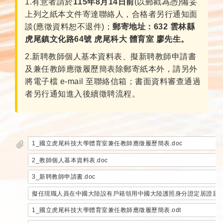
1.有意者請於
115年8月14日前
(以郵戳為憑)備妥
上列之紙本文件寄達聯絡人，合格者另行通知面
談(應徵資料恕不退件)；
郵寄地址：632 雲林縣
虎尾鎮文化路64號 虎尾科大 體育室 廖先生。
2.新聘教師個人基本資料表、擬新聘教師申請書
及兼任教師應徵履歷簡表除郵寄紙本外，請另外
將電子檔 e-mail 至聯絡信箱；書面資料審查通過
者另行通知進入後續徵聘流程。
1_國立虎尾科技大學體育室兼任教師應徵履歷簡表.doc
2_教師個人基本資料表.doc
3_新聘教師申請書.doc
擬任現職人員在中國大陸設有戶籍領用中國大陸護照身分證定居證居住證
1_國立虎尾科技大學體育室兼任教師應徵履歷簡表.odt