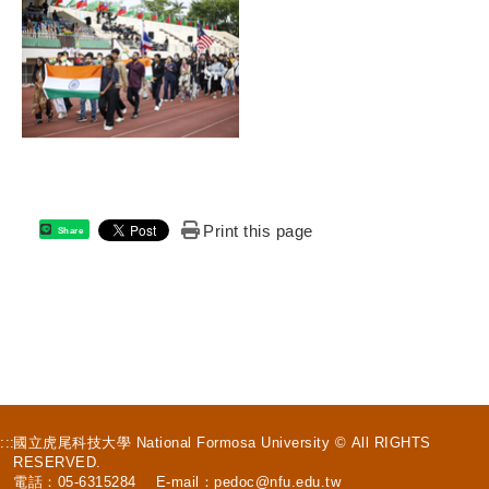
Print this page
Share
:::
國立虎尾科技大學 National Formosa University © All RIGHTS
RESERVED.
電話：05-6315284 E-mail：
pedoc@nfu.edu.tw