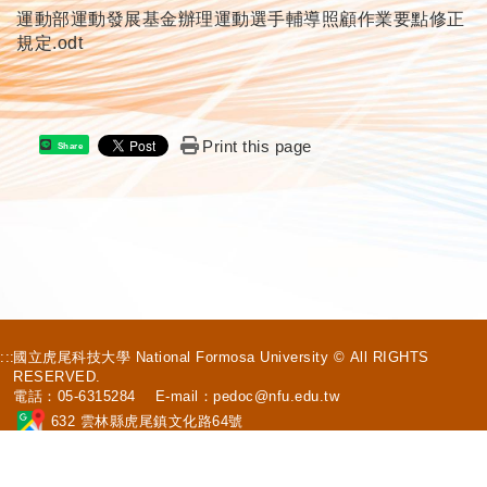
運動部運動發展基金辦理運動選手輔導照顧作業要點修正
規定.odt
Print this page
Share
:::
國立虎尾科技大學 National Formosa University © All RIGHTS
RESERVED.
電話：05-6315284 E-mail：
pedoc@nfu.edu.tw
632 雲林縣虎尾鎮文化路64號
個人資料保護安全政策
|
隱私權聲明
|
當事人權利行使及申訴抱怨公告
|
資通安全管理政策
|
個資法17條應公告事項